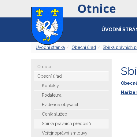
ÚVODNÍ STRÁ
Úvodní stránka
Obecní úřad
Sbírka právních 
O obci
Sbí
Obecní úřad
Obecně
Kontakty
Naříze
Podatelna
Evidence obyvatel
Ceník služeb
Sbírka právních předpisů
Veřejnoprávní smlouvy