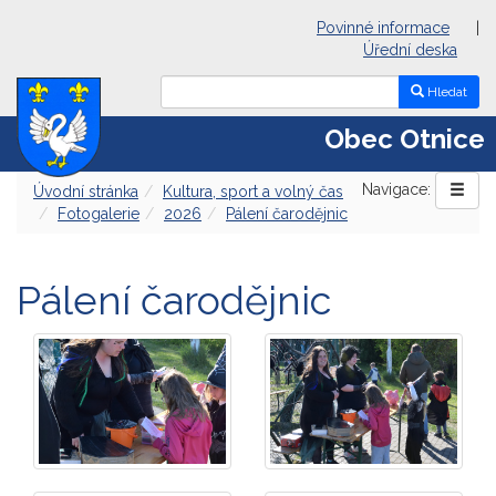
Povinné informace
|
Úřední deska
Hledat
Obec Otnice
Navigace:
Úvodní stránka
Kultura, sport a volný čas
Fotogalerie
2026
Pálení čarodějnic
Pálení čarodějnic