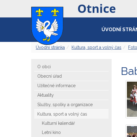
ÚVODNÍ STRÁ
Úvodní stránka
Kultura, sport a volný čas
Foto
O obci
Ba
Obecní úřad
Užitečné informace
Aktuality
Služby, spolky a organizace
Kultura, sport a volný čas
Kulturní kalendář
Letní kino