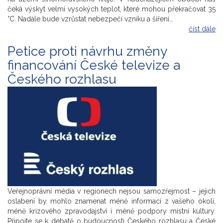
čeká výskyt velmi vysokých teplot, které mohou překračovat 35
°C. Nadále bude vzrůstat nebezpečí vzniku a šíření…
číst dále
Petice proti návrhu změny
financování České televize a
Českého rozhlasu
Veřejnoprávní média v regionech nejsou samozřejmost – jejich
oslabení by mohlo znamenat méně informací z vašeho okolí,
méně krizového zpravodajství i méně podpory místní kultury.
Připojte se k debatě o budoucnosti Českého rozhlasu a České