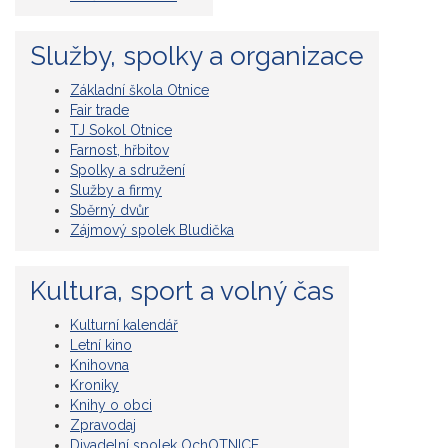
Služby, spolky a organizace
Základní škola Otnice
Fair trade
TJ Sokol Otnice
Farnost, hřbitov
Spolky a sdružení
Služby a firmy
Sběrný dvůr
Zájmový spolek Bludička
Kultura, sport a volný čas
Kulturní kalendář
Letní kino
Knihovna
Kroniky
Knihy o obci
Zpravodaj
Divadelní spolek OchOTNICE