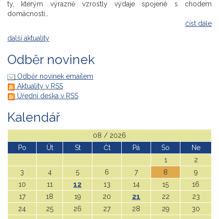
ty, kterým výrazně vzrostly výdaje spojené s chodem
domácnosti…
číst dále
další aktuality
Odběr novinek
Odběr novinek emailem
Aktuality v RSS
Úřední deska v RSS
Kalendář
08 / 2026
Po
Út
St
Čt
Pá
So
Ne
1
2
3
4
5
6
7
8
9
10
11
12
13
14
15
16
17
18
19
20
21
22
23
24
25
26
27
28
29
30