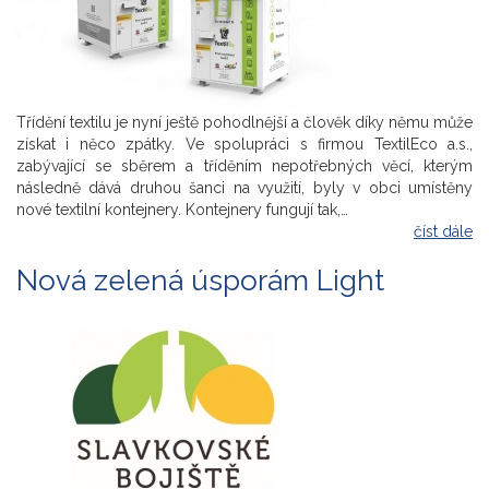
Třídění textilu je nyní ještě pohodlnější a člověk díky němu může
získat i něco zpátky. Ve spolupráci s firmou TextilEco a.s.,
zabývající se sběrem a tříděním nepotřebných věcí, kterým
následně dává druhou šanci na využití, byly v obci umístěny
nové textilní kontejnery. Kontejnery fungují tak,…
číst dále
Nová zelená úsporám Light