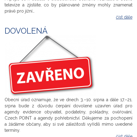
televize a zjistěte, co by plánované změny mohly znamenat
právě pro jižní…
číst dále
DOVOLENÁ
Obecní úřad oznamuje, že ve dnech 3.–10. srpna a dále 17.–21.
srpna bude z důvodu čerpání dovolené uzavřen úřad pro
agendy evidence obyvatel, podatelny, pokladny, ověřování,
Czech POINT a agendy pohřebnictví. Děkujeme za pochopení
a žádáme občany, aby si své záležitosti vyřídili mimo uvedené
termíny.
číst dále