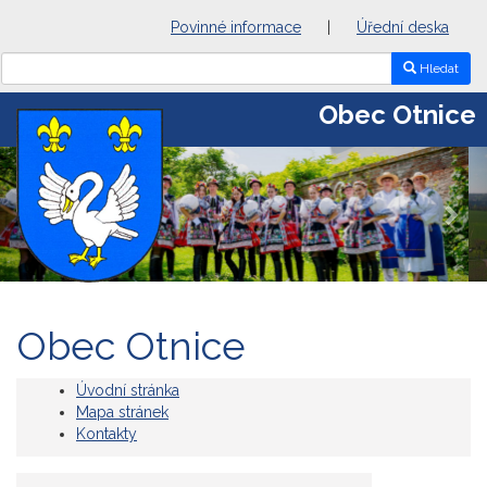
Povinné informace
|
Úřední deska
Hledat
Obec Otnice
Previous
Nex
Obec Otnice
Úvodní stránka
Mapa stránek
Kontakty