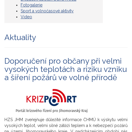
Fotogalerie
Sport a volnočasové aktivity
Video
Aktuality
Doporučení pro občany při velmi
vysokých teplotách a riziku vzniku
a šíření požárů ve volné přírodě
HZS JHM zveřejňuje důležité informace ČHMÚ k výskytu velmi
vysokých teplot, velmi silné zátěži teplem a k nebezpečí požárů
na území Jihomoravského kraje. V nadcházejícím období nás