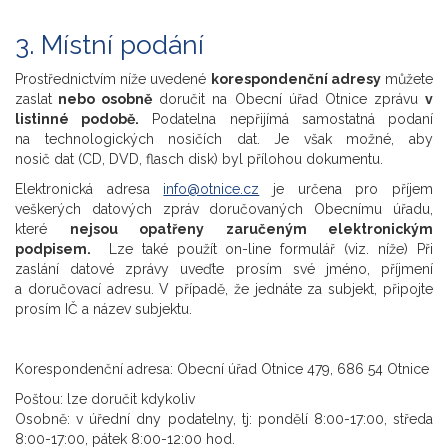
3. Místní podání
Prostřednictvím níže uvedené
korespondenční adresy
můžete
zaslat
nebo osobně
doručit na Obecní úřad Otnice zprávu
v
listinné podobě.
Podatelna nepřijímá samostatná podaní
na technologických nosičích dat. Je však možné, aby
nosič dat (CD, DVD, flasch disk) byl přílohou dokumentu.
Elektronická adresa
info@otnice.cz
je určena pro příjem
veškerých datových zpráv doručovaných Obecnímu úřadu,
které
nejsou opatřeny zaručeným elektronickým
podpisem.
Lze také použít on-line formulář (viz. níže) Při
zaslání datové zprávy uveďte prosím své jméno, příjmení
a doručovací adresu. V případě, že jednáte za subjekt, připojte
prosím IČ a název subjektu.
Korespondenční adresa: Obecní úřad Otnice 479, 686 54 Otnice
Poštou: lze doručit kdykoliv
Osobně: v úřední dny podatelny, tj: pondělí 8:00-17:00, středa
8:00-17:00, pátek 8:00-12:00 hod.