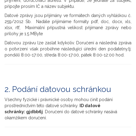
příjmení, doručovací adresu. V případě, že jednáte za subjekt,
připojte prosím IČ a název subjektu.
Datové zprávy jsou přijímány ve formátech daných vyhláškou č.
259/2012 Sb. Nadále přijímáme formáty pdf, doc, docx, xls,
xlsx, rtf, Maximální přípustná velikost přijímané zprávy nebo
přílohy je 1.5 MByte
Datovou zprávu lze zaslat kdykoliv. Doručení a následná zpráva
o potvrzení však proběhne následující úřední den podatelny,tj:
pondělí 8:00-17:00, středa 8:00-17:00, pátek 8:00-12:00 hod.
2. Podání datovou schránkou
Všechny fyzické i právnické osoby mohou činit podání
prostřednictvím této datové schránky.
ID datové
schránky: gjdbb6j
Doručení do datové schránky nasává
okamžikem doručení.