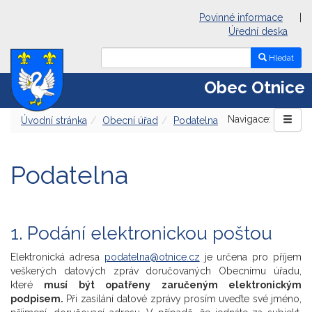
Povinné informace
|
Úřední deska
Hledat
Obec Otnice
Navigace:
Úvodní stránka
Obecní úřad
Podatelna
Podatelna
1. Podání elektronickou poštou
Elektronická adresa
podatelna@otnice.cz
je určena pro příjem
veškerých datových zpráv doručovaných Obecnímu úřadu,
které
musí být opatřeny zaručeným elektronickým
podpisem.
Při zasílání datové zprávy prosím uveďte své jméno,