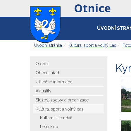
ÚVODNÍ STRÁ
Úvodní stránka
Kultura, sport a volný čas
Foto
O obci
Ky
Obecní úřad
Užitečné informace
Aktuality
Služby, spolky a organizace
Kultura, sport a volný čas
Kulturní kalendář
Letní kino