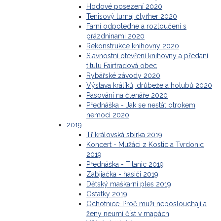
Hodové posezení 2020
Tenisový turnaj čtyřher 2020
Farní odpoledne a rozloučení s
prázdninami 2020
Rekonstrukce knihovny 2020
Slavnostní otevření knihovny a předání
titulu Fairtradová obec
Rybářské závody 2020
Výstava králíků, drůbeže a holubů 2020
Pasování na čtenáře 2020
Přednáška - Jak se nestát otrokem
nemoci 2020
2019
Tříkrálovská sbírka 2019
Koncert - Mužáci z Kostic a Tvrdonic
2019
Přednáška - Titanic 2019
Zabijačka - hasiči 2019
Dětský maškarní ples 2019
Ostatky 2019
Ochotnice-Proč muži neposlouchají a
ženy neumí číst v mapách