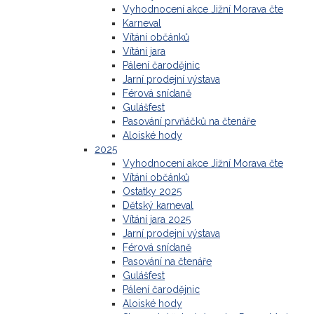
Vyhodnocení akce Jižní Morava čte
Karneval
Vítání občánků
Vítání jara
Pálení čarodějnic
Jarní prodejní výstava
Férová snídaně
Gulášfest
Pasování prvňáčků na čtenáře
Aloiské hody
2025
Vyhodnocení akce Jižní Morava čte
Vítání občánků
Ostatky 2025
Dětský karneval
Vítání jara 2025
Jarní prodejní výstava
Férová snídaně
Pasování na čtenáře
Gulášfest
Pálení čarodějnic
Aloiské hody