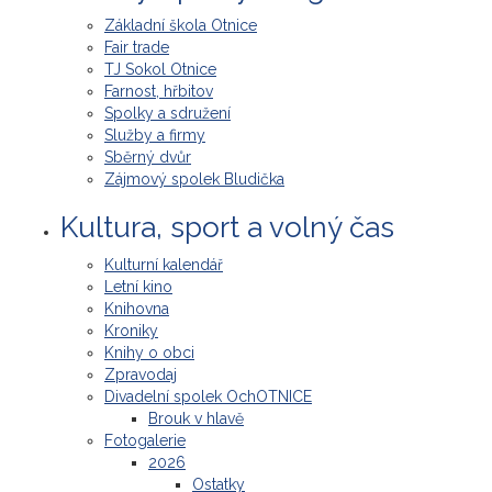
Základní škola Otnice
Fair trade
TJ Sokol Otnice
Farnost, hřbitov
Spolky a sdružení
Služby a firmy
Sběrný dvůr
Zájmový spolek Bludička
Kultura, sport a volný čas
Kulturní kalendář
Letní kino
Knihovna
Kroniky
Knihy o obci
Zpravodaj
Divadelní spolek OchOTNICE
Brouk v hlavě
Fotogalerie
2026
Ostatky