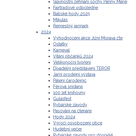
Slavnostní žehnání sochy Panny Marie
Fairtradové odpoledne
Babské hody 2025
Mikuláš
Řemeslný jarmark
2024
Vyhodnocení akce Jižní Morava čte
Ostatky
Karneval
Vítání občánků 2024
Velikonoční tvoření
Divadelní představení TEROR
Jarní prodejní výstava
Pálení čarodějnic
Férová snídaně
100 let knihovny
Gulášfest
Rybářské závody
Pasování na čtenáře
Hody 2024
Výročí osvobození obce
Hudební večer
Rybářské závody pro dospělé