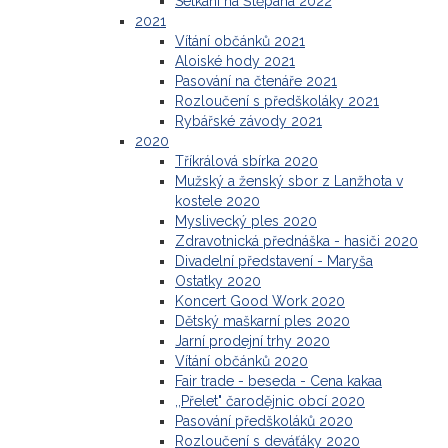
Setkání na Štěpána 2022
2021
Vítání občánků 2021
Aloiské hody 2021
Pasování na čtenáře 2021
Rozloučení s předškoláky 2021
Rybářské závody 2021
2020
Tříkrálová sbírka 2020
Mužský a ženský sbor z Lanžhota v
kostele 2020
Myslivecký ples 2020
Zdravotnická přednáška - hasiči 2020
Divadelní představení - Maryša
Ostatky 2020
Koncert Good Work 2020
Dětský maškarní ples 2020
Jarní prodejní trhy 2020
Vítání občánků 2020
Fair trade - beseda - Cena kakaa
,,Přelet" čarodějnic obcí 2020
Pasování předškoláků 2020
Rozloučení s deváťáky 2020