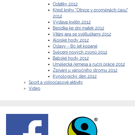
Ostatky 2012
Křest knihy "Otnice v proměnách času"
2012
Výstava květin 2012
Besídka ke dni matek 2012
Vítání jara se světluškami 2012
Aloiské hody 2012
Oslavy - 80 let kopané
Svěcení nových zvonů 2012
Babské hody 2012
Umělecká řemesa a ruční práce 2012
Zpívání u vánočního stromu 2012
Kynologický den 2012
Sport a volnočasové aktivity
Video