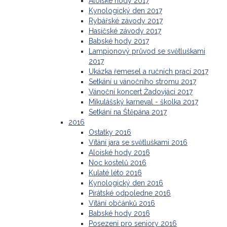
Aloiské hody 2017
Kynologický den 2017
Rybářské závody 2017
Hasičské závody 2017
Babské hody 2017
Lampionový průvod se světluškami
2017
Ukázka řemesel a ručních prací 2017
Setkání u vánočního stromu 2017
Vánoční koncert Žadovjáci 2017
Mikulášský karneval - školka 2017
Setkání na Štěpána 2017
2016
Ostatky 2016
Vítání jara se světluškami 2016
Aloiské hody 2016
Noc kostelů 2016
Kulaté léto 2016
Kynologický den 2016
Pirátské odpoledne 2016
Vítání občánků 2016
Babské hody 2016
Posezení pro seniory 2016