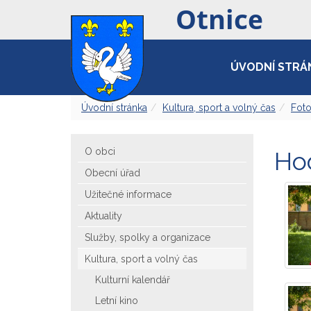
ÚVODNÍ STRÁ
Úvodní stránka
Kultura, sport a volný čas
Foto
O obci
Ho
Obecní úřad
Užitečné informace
Aktuality
Služby, spolky a organizace
Kultura, sport a volný čas
Kulturní kalendář
Letní kino