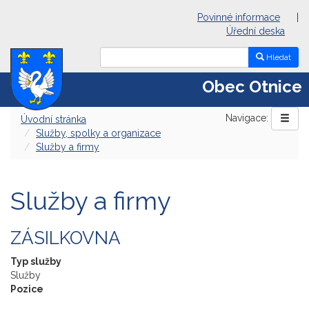
Povinné informace
|
Úřední deska
Hledat
Obec Otnice
Navigace:
Úvodní stránka
Služby, spolky a organizace
Služby a firmy
Služby a firmy
ZÁSILKOVNA
Typ služby
Služby
Pozice