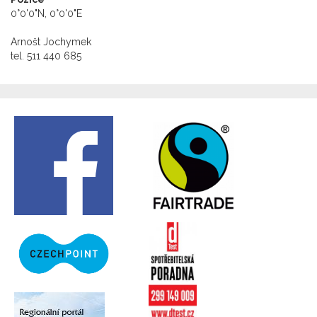
0°0'0"N, 0°0'0"E
Arnošt Jochymek
tel. 511 440 685