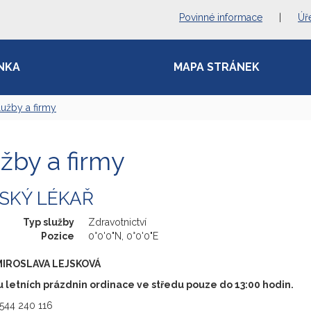
Povinné informace
|
Úř
NKA
MAPA STRÁNEK
lužby a firmy
žby a firmy
SKÝ LÉKAŘ
Typ služby
Zdravotnictví
Pozice
0°0'0"N, 0°0'0"E
MIROSLAVA LEJSKOVÁ
 letních prázdnin ordinace ve středu pouze do 13:00 hodin.
 544 240 116