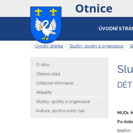
ÚVODNÍ STRÁ
Úvodní stránka
Služby, spolky a organizace
S
O obci
Slu
Obecní úřad
DĚT
Užitečné informace
Aktuality
Služby, spolky a organizace
Kultura, sport a volný čas
MUDr. 
Po dobu
telefon: