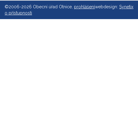
©2006-2026 Obecní úřad Otnice,
prohlášení
webdesign:
Synetix
o přístupnosti