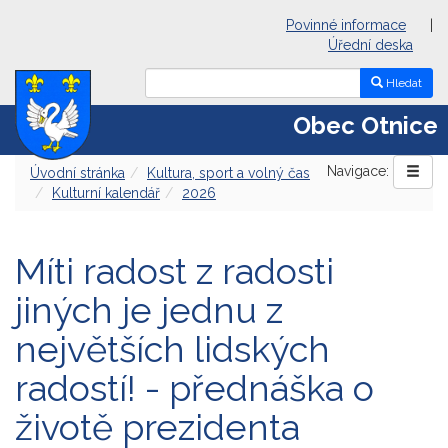
Povinné informace
|
Úřední deska
Hledat
Obec Otnice
Navigace:
Úvodní stránka
Kultura, sport a volný čas
Kulturní kalendář
2026
Míti radost z radosti
jiných je jednu z
největších lidských
radostí! - přednáška o
životě prezidenta