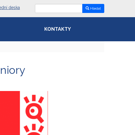
ední deska
Hledat
KONTAKTY
niory